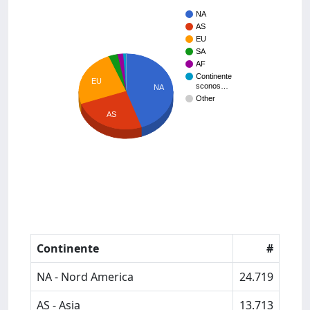
NA
AS
EU
SA
AF
Continente
EU
sconos…
NA
Other
AS
Continente
#
NA - Nord America
24.719
AS - Asia
13.713