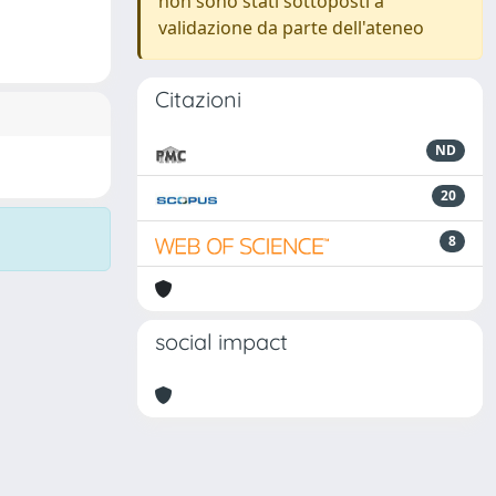
non sono stati sottoposti a
validazione da parte dell'ateneo
Citazioni
ND
20
8
social impact