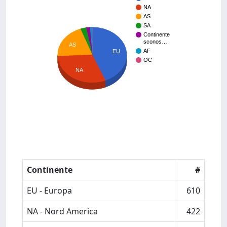
NA
AS
SA
Continente
sconos…
AS
AF
EU
OC
NA
Continente
#
EU - Europa
610
NA - Nord America
422