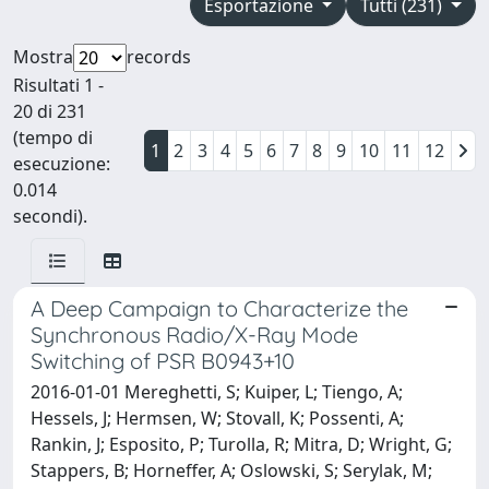
Esportazione
Tutti (231)
Mostra
records
Risultati 1 -
20 di 231
(tempo di
1
2
3
4
5
6
7
8
9
10
11
12
esecuzione:
0.014
secondi).
A Deep Campaign to Characterize the
Synchronous Radio/X-Ray Mode
Switching of PSR B0943+10
2016-01-01 Mereghetti, S; Kuiper, L; Tiengo, A;
Hessels, J; Hermsen, W; Stovall, K; Possenti, A;
Rankin, J; Esposito, P; Turolla, R; Mitra, D; Wright, G;
Stappers, B; Horneffer, A; Oslowski, S; Serylak, M;