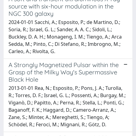
source with six-hour modulation in the
NGC 300 galaxy
2024-01-01 Sacchi, A.; Esposito, P.; de Martino, D.;
Soria, R.; Israel, G. L.; Sander, A. A. C.; Sidoli, L.;
Buckley, D. A. H.; Monageng, I. M.; Tiengo, A.; Arca
Sedda, M.; Pinto, C.; Di Stefano, R.; Imbrogno, M.;
Carleo, A.; Rivolta, G.
A Strongly Magnetized Pulsar within the
Grasp of the Milky Way's Supermassive
Black Hole
2013-01-01 Rea, N.; Esposito, P.; Pons, J. A.; Turolla,
R.; Torres, D. F.; Israel, G. L.; Possenti, A.; Burgay, M.;
Viganò, D.; Papitto, A.; Perna, R.; Stella, L.; Ponti, G.;
Baganoff, F. K.; Haggard, D.; Camero-Arranz, A.;
Zane, S.; Minter, A.; Mereghetti, S.; Tiengo, A;
Schödel, R.; Feroci, M.; Mignani, R.; Götz, D.