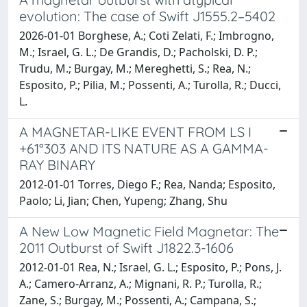
evolution: The case of Swift J1555.2–5402
2026-01-01 Borghese, A.; Coti Zelati, F.; Imbrogno,
M.; Israel, G. L.; De Grandis, D.; Pacholski, D. P.;
Trudu, M.; Burgay, M.; Mereghetti, S.; Rea, N.;
Esposito, P.; Pilia, M.; Possenti, A.; Turolla, R.; Ducci,
L.
A MAGNETAR-LIKE EVENT FROM LS I
+61°303 AND ITS NATURE AS A GAMMA-
RAY BINARY
2012-01-01 Torres, Diego F.; Rea, Nanda; Esposito,
Paolo; Li, Jian; Chen, Yupeng; Zhang, Shu
A New Low Magnetic Field Magnetar: The
2011 Outburst of Swift J1822.3-1606
2012-01-01 Rea, N.; Israel, G. L.; Esposito, P.; Pons, J.
A.; Camero-Arranz, A.; Mignani, R. P.; Turolla, R.;
Zane, S.; Burgay, M.; Possenti, A.; Campana, S.;