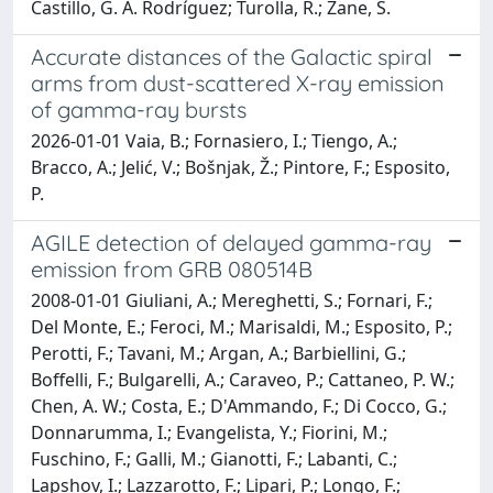
Castillo, G. A. Rodríguez; Turolla, R.; Zane, S.
Accurate distances of the Galactic spiral
arms from dust-scattered X-ray emission
of gamma-ray bursts
2026-01-01 Vaia, B.; Fornasiero, I.; Tiengo, A.;
Bracco, A.; Jelić, V.; Bošnjak, Ž.; Pintore, F.; Esposito,
P.
AGILE detection of delayed gamma-ray
emission from GRB 080514B
2008-01-01 Giuliani, A.; Mereghetti, S.; Fornari, F.;
Del Monte, E.; Feroci, M.; Marisaldi, M.; Esposito, P.;
Perotti, F.; Tavani, M.; Argan, A.; Barbiellini, G.;
Boffelli, F.; Bulgarelli, A.; Caraveo, P.; Cattaneo, P. W.;
Chen, A. W.; Costa, E.; D'Ammando, F.; Di Cocco, G.;
Donnarumma, I.; Evangelista, Y.; Fiorini, M.;
Fuschino, F.; Galli, M.; Gianotti, F.; Labanti, C.;
Lapshov, I.; Lazzarotto, F.; Lipari, P.; Longo, F.;