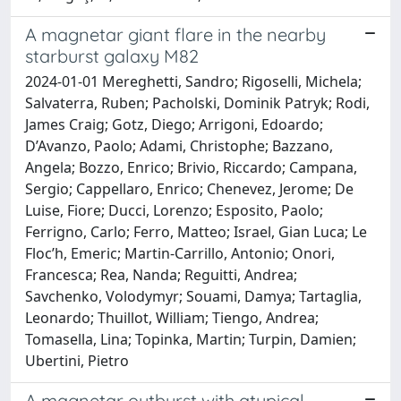
A magnetar giant flare in the nearby
starburst galaxy M82
2024-01-01 Mereghetti, Sandro; Rigoselli, Michela;
Salvaterra, Ruben; Pacholski, Dominik Patryk; Rodi,
James Craig; Gotz, Diego; Arrigoni, Edoardo;
D’Avanzo, Paolo; Adami, Christophe; Bazzano,
Angela; Bozzo, Enrico; Brivio, Riccardo; Campana,
Sergio; Cappellaro, Enrico; Chenevez, Jerome; De
Luise, Fiore; Ducci, Lorenzo; Esposito, Paolo;
Ferrigno, Carlo; Ferro, Matteo; Israel, Gian Luca; Le
Floc’h, Emeric; Martin-Carrillo, Antonio; Onori,
Francesca; Rea, Nanda; Reguitti, Andrea;
Savchenko, Volodymyr; Souami, Damya; Tartaglia,
Leonardo; Thuillot, William; Tiengo, Andrea;
Tomasella, Lina; Topinka, Martin; Turpin, Damien;
Ubertini, Pietro
A magnetar outburst with atypical