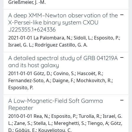
Grießmeier, J. -M.
A deep XMM–Newton observation of the
X-Persei-like binary system CXOU
J225355.1+624336
2021-01-01 La Palombara, N.; Sidoli, L.; Esposito, P.;
Israel, G. L.; Rodríguez Castillo, G. A.
A detailed spectral study of GRB 041219A
and its host galaxy
2011-01-01 Götz, D.; Covino, S.; Hascoët, R.;
Fernandez-Soto, A.; Daigne, F.; Mochkovitch, R.;
Esposito, P.
A Low-Magnetic-Field Soft Gamma
Repeater
2010-01-01 Rea, N.; Esposito, P.; Turolla, R.; Israel, G.
L.; Zane, S.; Stella, L.; Mereghetti, S.; Tiengo, A; Götz,
D.; Göğüş, E.; Kouveliotou, C.