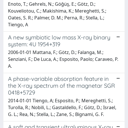
Enoto, T.; Gehrels, N.; Göğüş, E.; Götz, D.;
Kouveliotou, C.; Makishima, K.; Mereghetti, S.;
Oates, S. R.; Palmer, D. M.; Perna, R.; Stella, L.;
Tiengo, A
A new symbiotic low mass X-ray binary
system: 4U 1954+319
2006-01-01 Mattana, F.; Götz, D.; Falanga, M.;
Senziani, F.; De Luca, A.; Esposito, Paolo; Caraveo, P.
A.
A phase-variable absorption feature in
the X-ray spectrum of the magnetar SGR
0418+5729
2014-01-01 Tiengo, A; Esposito, P.; Mereghetti, S.;
Turolla, R.; Nobili, L.; Gastaldello, F.; Götz, D.; Israel,
G. L.; Rea, N.; Stella, L.; Zane, S.; Bignami, G. F.
A soft and transient ultraluminous X-ray