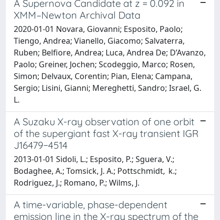
A Supernova Candidate at z = 0.092 in
XMM–Newton Archival Data
2020-01-01 Novara, Giovanni; Esposito, Paolo;
Tiengo, Andrea; Vianello, Giacomo; Salvaterra,
Ruben; Belfiore, Andrea; Luca, Andrea De; D’Avanzo,
Paolo; Greiner, Jochen; Scodeggio, Marco; Rosen,
Simon; Delvaux, Corentin; Pian, Elena; Campana,
Sergio; Lisini, Gianni; Mereghetti, Sandro; Israel, G.
L.
A Suzaku X-ray observation of one orbit
of the supergiant fast X-ray transient IGR
J16479−4514
2013-01-01 Sidoli, L.; Esposito, P.; Sguera, V.;
Bodaghee, A.; Tomsick, J. A.; Pottschmidt, k.;
Rodriguez, J.; Romano, P.; Wilms, J.
A time-variable, phase-dependent
emission line in the X-ray spectrum of the