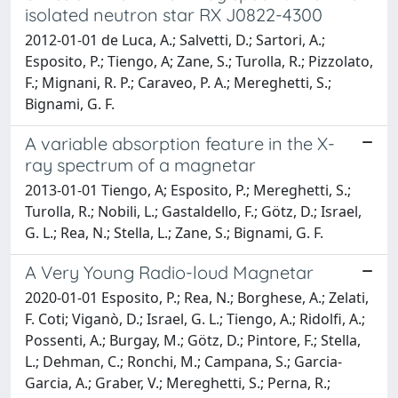
isolated neutron star RX J0822-4300
2012-01-01 de Luca, A.; Salvetti, D.; Sartori, A.;
Esposito, P.; Tiengo, A; Zane, S.; Turolla, R.; Pizzolato,
F.; Mignani, R. P.; Caraveo, P. A.; Mereghetti, S.;
Bignami, G. F.
A variable absorption feature in the X-
ray spectrum of a magnetar
2013-01-01 Tiengo, A; Esposito, P.; Mereghetti, S.;
Turolla, R.; Nobili, L.; Gastaldello, F.; Götz, D.; Israel,
G. L.; Rea, N.; Stella, L.; Zane, S.; Bignami, G. F.
A Very Young Radio-loud Magnetar
2020-01-01 Esposito, P.; Rea, N.; Borghese, A.; Zelati,
F. Coti; Viganò, D.; Israel, G. L.; Tiengo, A.; Ridolfi, A.;
Possenti, A.; Burgay, M.; Götz, D.; Pintore, F.; Stella,
L.; Dehman, C.; Ronchi, M.; Campana, S.; Garcia-
Garcia, A.; Graber, V.; Mereghetti, S.; Perna, R.;