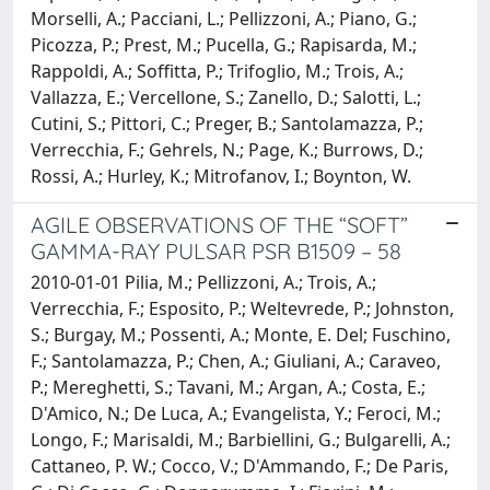
Morselli, A.; Pacciani, L.; Pellizzoni, A.; Piano, G.;
Picozza, P.; Prest, M.; Pucella, G.; Rapisarda, M.;
Rappoldi, A.; Soffitta, P.; Trifoglio, M.; Trois, A.;
Vallazza, E.; Vercellone, S.; Zanello, D.; Salotti, L.;
Cutini, S.; Pittori, C.; Preger, B.; Santolamazza, P.;
Verrecchia, F.; Gehrels, N.; Page, K.; Burrows, D.;
Rossi, A.; Hurley, K.; Mitrofanov, I.; Boynton, W.
AGILE OBSERVATIONS OF THE “SOFT”
GAMMA-RAY PULSAR PSR B1509 – 58
2010-01-01 Pilia, M.; Pellizzoni, A.; Trois, A.;
Verrecchia, F.; Esposito, P.; Weltevrede, P.; Johnston,
S.; Burgay, M.; Possenti, A.; Monte, E. Del; Fuschino,
F.; Santolamazza, P.; Chen, A.; Giuliani, A.; Caraveo,
P.; Mereghetti, S.; Tavani, M.; Argan, A.; Costa, E.;
D'Amico, N.; De Luca, A.; Evangelista, Y.; Feroci, M.;
Longo, F.; Marisaldi, M.; Barbiellini, G.; Bulgarelli, A.;
Cattaneo, P. W.; Cocco, V.; D'Ammando, F.; De Paris,