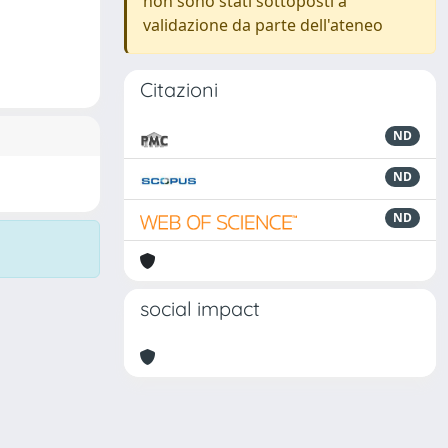
non sono stati sottoposti a
validazione da parte dell'ateneo
Citazioni
ND
ND
ND
social impact