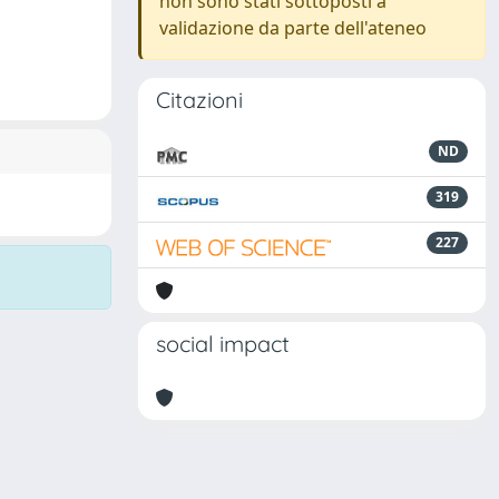
non sono stati sottoposti a
validazione da parte dell'ateneo
Citazioni
ND
319
227
social impact