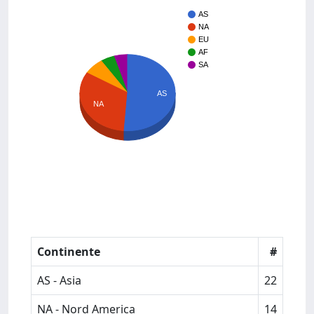
AS
NA
EU
AF
SA
AS
NA
Continente
#
AS - Asia
22
NA - Nord America
14