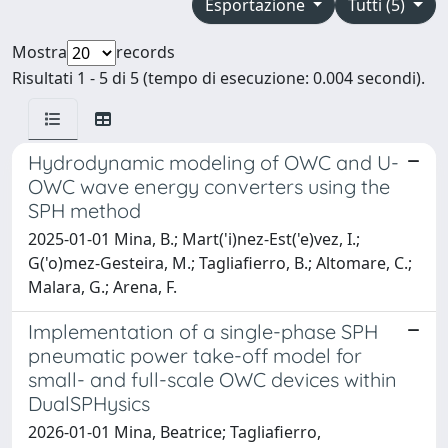
Esportazione
Tutti (5)
Mostra
records
Risultati 1 - 5 di 5 (tempo di esecuzione: 0.004 secondi).
Hydrodynamic modeling of OWC and U-
OWC wave energy converters using the
SPH method
2025-01-01 Mina, B.; Mart('i)nez-Est('e)vez, I.;
G('o)mez-Gesteira, M.; Tagliafierro, B.; Altomare, C.;
Malara, G.; Arena, F.
Implementation of a single-phase SPH
pneumatic power take-off model for
small- and full-scale OWC devices within
DualSPHysics
2026-01-01 Mina, Beatrice; Tagliafierro,