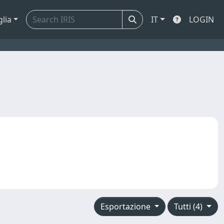
glia
IT
LOGIN
Esportazione
Tutti (4)