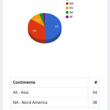
NA
EU
SA
AF
EU
AS
NA
Continente
#
AS - Asia
54
NA - Nord America
38