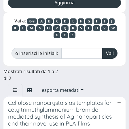
Vai a:
0-9
A
B
C
D
E
F
G
H
I
J
K
L
M
N
O
P
Q
R
S
T
U
V
W
X
Y
Z
o inserisci le iniziali:
Mostrati risultati da 1 a 2
di 2
esporta metadati
Cellulose nanocrystals as templates for
cetyltrimethylammonium bromide
mediated synthesis of Ag nanoparticles
and their novel use in PLA films