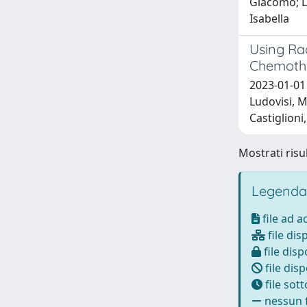
Giacomo; La
Isabella
Using Ra
Chemothe
2023-01-01 
Ludovisi, 
Castiglioni,
Mostrati risul
Legenda
file ad 
file dis
file disp
file disp
file sot
nessun f