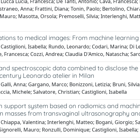
Lucca Lucia, Francesca; De Tanti, Antonio; Cava, Francesca;
straneo, Anna; Frattini, Diana; Tonin, Paolo; Bertolino, Chiar
Mauro; Masotta, Orsola; Premoselli, Silvia; Interlenghi, Matt
cations to medical images: From machine learning
Castiglioni, Isabella; Rundo, Leonardo; Codari, Marina; Di Le
, Francesca; Cozzi, Andrea; Claudia D'Amico, Natascha; Sard
nd spectroscopic data combined to disclose the p
 century Leonardo atelier in Milan
Galli, Anna; Gargano, Marco; Bonizzoni, Letizia; Bruni, Silvi
ccia, Michele; Salvatore, Christian; Castiglioni, Isabella
on support system based on radiomics and machine
an masses from transvaginal ultrasonography an
Chiappa, Valentina; Interlenghi, Matteo; Bogani, Giorgio; Sal
ignorelli, Mauro; Ronzulli, Dominique; Castiglioni, Isabella;