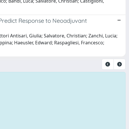
o; Bandi, Luca; Salvatore, Christian; Castiglioni,
 Predict Response to Neoadjuvant
ri Antisari, Giulia; Salvatore, Christian; Zanchi, Lucia;
pina; Haeusler, Edward; Raspagliesi, Francesco;