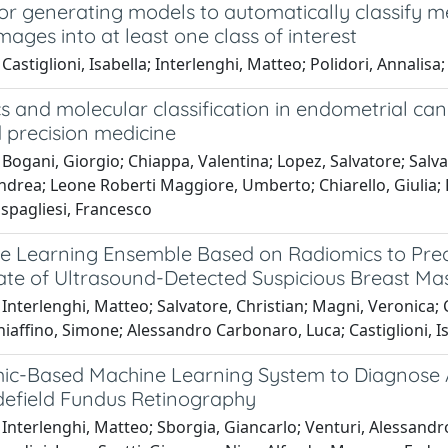
or generating models to automatically classify m
images into at least one class of interest
Castiglioni, Isabella; Interlenghi, Matteo; Polidori, Annalisa;
s and molecular classification in endometrial ca
d precision medicine
Bogani, Giorgio; Chiappa, Valentina; Lopez, Salvatore; Salvat
ndrea; Leone Roberti Maggiore, Umberto; Chiarello, Giulia; 
aspagliesi, Francesco
e Learning Ensemble Based on Radiomics to Pre
ate of Ultrasound-Detected Suspicious Breast Ma
Interlenghi, Matteo; Salvatore, Christian; Magni, Veronica; 
iaffino, Simone; Alessandro Carbonaro, Luca; Castiglioni, Is
ic-Based Machine Learning System to Diagnose
defield Fundus Retinography
Interlenghi, Matteo; Sborgia, Giancarlo; Venturi, Alessandr