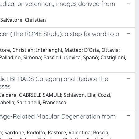
edical or veterinary images derived from
 Salvatore, Christian
ncer (The ROME Study): a step forward to a
ore, Christian; Interlenghi, Matteo; D’Oria, Ottavia;
Palladino, Simona; Bascio Ludovica, Spanò; Castiglioni,
dict BI-RADS Category and Reduce the
sses
Caldara, GABRIELE SAMULI; Schiavon, Elia; Cozzi,
abella; Sardanelli, Francesco
 Age-Related Macular Degeneration from
o; Sardone, Rodolfo; Pastore, Valentina; Boscia,