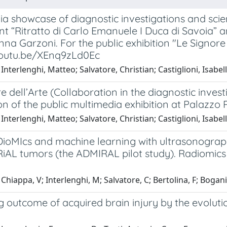
a showcase of diagnostic investigations and scien
 “Ritratto di Carlo Emanuele I Duca di Savoia” an
na Garzoni. For the public exhibition "Le Signore d
youtu.be/XEnq9zLd0Ec
Interlenghi, Matteo; Salvatore, Christian; Castiglioni, Isabel
e dell’Arte (Collaboration in the diagnostic investi
ion of the public multimedia exhibition at Palazzo R
Interlenghi, Matteo; Salvatore, Christian; Castiglioni, Isabel
ioMIcs and machine learning with ultrasonography
AL tumors (the ADMIRAL pilot study). Radiomics a
hiappa, V; Interlenghi, M; Salvatore, C; Bertolina, F; Bogani, G
g outcome of acquired brain injury by the evolut