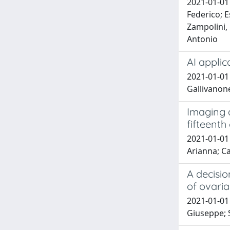
2021-01-01 
Federico; E
Zampolini, 
Antonio
AI appli
2021-01-01 
Gallivanone
Imaging a
fifteenth
2021-01-01 
Arianna; Ca
A decisi
of ovari
2021-01-01 
Giuseppe; S