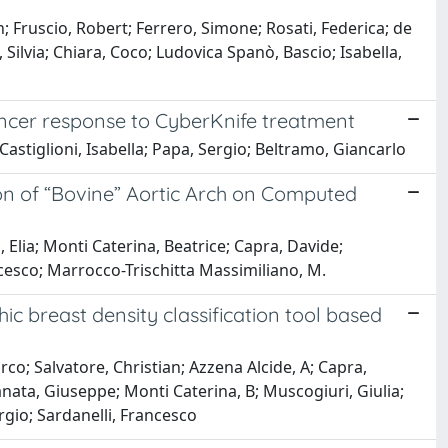
; Fruscio, Robert; Ferrero, Simone; Rosati, Federica; de
 Silvia; Chiara, Coco; Ludovica Spanò, Bascio; Isabella,
ancer response to CyberKnife treatment
 Castiglioni, Isabella; Papa, Sergio; Beltramo, Giancarlo
n of “Bovine” Aortic Arch on Computed
 Elia; Monti Caterina, Beatrice; Capra, Davide;
ancesco; Marrocco-Trischitta Massimiliano, M.
 breast density classification tool based
co; Salvatore, Christian; Azzena Alcide, A; Capra,
nata, Giuseppe; Monti Caterina, B; Muscogiuri, Giulia;
ergio; Sardanelli, Francesco