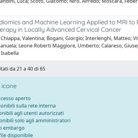
ndini, Luca; Scotti, Giacomo; Niro, Alfredo; Moscara, Federic
diomics and Machine Learning Applied to MRI to
rapy in Locally Advanced Cervical Cancer
Chiappa, Valentina; Bogani, Giorgio; Interlenghi, Matteo; Vitto
Manuela; Leone Roberti Maggiore, Umberto; Calareso, Giusep
 Isabella
tati da 21 a 40 di 65
 icone
accesso aperto
ponibili sulla rete interna
onibili agli utenti autorizzati
onibili solo agli amministratori
to embargo
ile disponibile