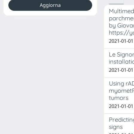
Multimedi
parchment
by Giovan
https://
2021-01-01 
Le Signor
installat
2021-01-01 
Using rAD
myometRi
tumors
2021-01-01 C
Predictin
signs