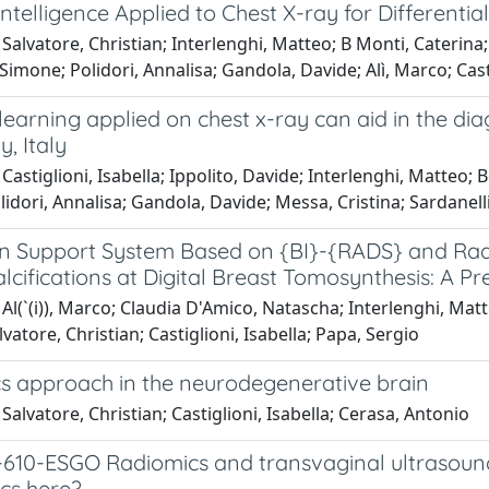
l Intelligence Applied to Chest X-ray for Differen
Salvatore, Christian; Interlenghi, Matteo; B Monti, Caterina;
 Simone; Polidori, Annalisa; Gandola, Davide; Alì, Marco; Cast
earning applied on chest x-ray can aid in the dia
, Italy
Castiglioni, Isabella; Ippolito, Davide; Interlenghi, Matteo; B
idori, Annalisa; Gandola, Davide; Messa, Cristina; Sardanell
on Support System Based on {BI}-{RADS} and Radio
lcifications at Digital Breast Tomosynthesis: A Pr
Al(`(i)), Marco; Claudia D'Amico, Natascha; Interlenghi, Matt
vatore, Christian; Castiglioni, Isabella; Papa, Sergio
s approach in the neurodegenerative brain
Salvatore, Christian; Castiglioni, Isabella; Cerasa, Antonio
610-ESGO Radiomics and transvaginal ultrasound i
ics here?