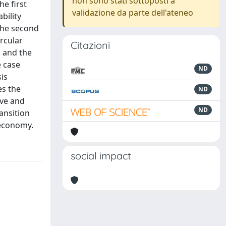
non sono stati sottoposti a
he first
validazione da parte dell'ateneo
bility
 The second
rcular
Citazioni
s and the
e case
ND
is
es the
ND
ive and
ND
ansition
 economy.
social impact