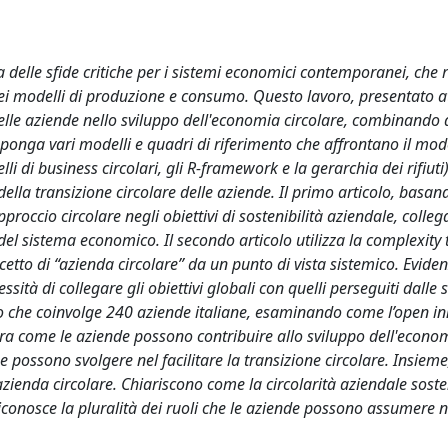
delle sfide critiche per i sistemi economici contemporanei, che 
e dei modelli di produzione e consumo. Questo lavoro, presentato a
 delle aziende nello sviluppo dell'economia circolare, combinando
oponga vari modelli e quadri di riferimento che affrontano il modo
i di business circolari, gli R-framework e la gerarchia dei rifiut
della transizione circolare delle aziende. Il primo articolo, basand
proccio circolare negli obiettivi di sostenibilità aziendale, colle
del sistema economico. Il secondo articolo utilizza la complexity 
cetto di “azienda circolare” da un punto di vista sistemico. Eviden
ità di collegare gli obiettivi globali con quelli perseguiti dalle 
plo che coinvolge 240 aziende italiane, esaminando come l’open i
ustra come le aziende possono contribuire allo sviluppo dell'econo
se possono svolgere nel facilitare la transizione circolare. Insieme
zienda circolare. Chiariscono come la circolarità aziendale sost
conosce la pluralità dei ruoli che le aziende possono assumere n