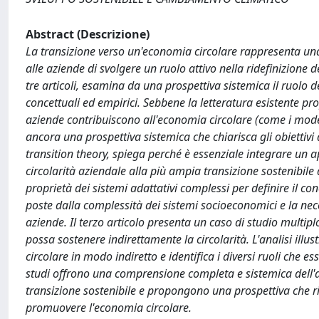
Abstract (Descrizione)
La transizione verso un'economia circolare rappresenta una 
alle aziende di svolgere un ruolo attivo nella ridefinizion
tre articoli, esamina da una prospettiva sistemica il ruolo
concettuali ed empirici. Sebbene la letteratura esistente pr
aziende contribuiscono all'economia circolare (come i modell
ancora una prospettiva sistemica che chiarisca gli obiettivi 
transition theory, spiega perché è essenziale integrare un ap
circolarità aziendale alla più ampia transizione sostenibile 
proprietà dei sistemi adattativi complessi per definire il con
poste dalla complessità dei sistemi socioeconomici e la necess
aziende. Il terzo articolo presenta un caso di studio multi
possa sostenere indirettamente la circolarità. L'analisi ill
circolare in modo indiretto e identifica i diversi ruoli che es
studi offrono una comprensione completa e sistemica dell'a
transizione sostenibile e propongono una prospettiva che ri
promuovere l'economia circolare.