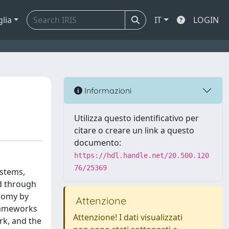
glia
IT
LOGIN
Informazioni
Utilizza questo identificativo per
citare o creare un link a questo
documento:
https://hdl.handle.net/20.500.120
76/25369
ystems,
d through
onomy by
Attenzione
frameworks
Attenzione! I dati visualizzati
rk, and the