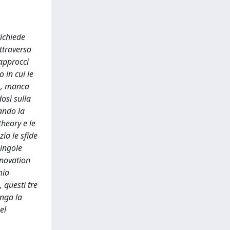
richiede
ttraverso
 approcci
 in cui le
i), manca
osi sulla
gando la
theory e le
zia le sfide
singole
nnovation
mia
, questi tre
enga la
el