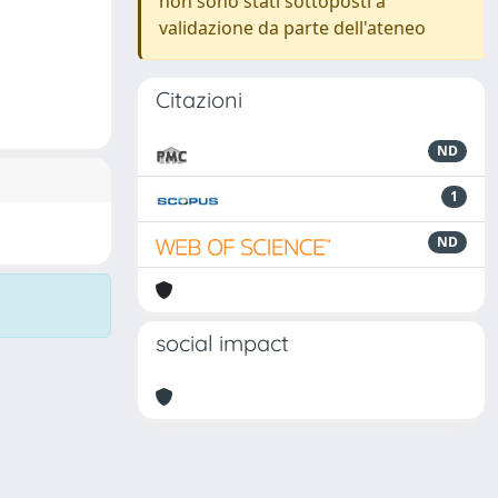
non sono stati sottoposti a
validazione da parte dell'ateneo
Citazioni
ND
1
ND
social impact