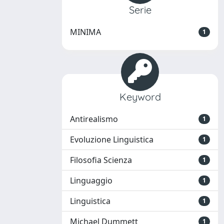
Serie
MINIMA
1
Keyword
Antirealismo
1
Evoluzione Linguistica
1
Filosofia Scienza
1
Linguaggio
1
Linguistica
1
Michael Dummett
1