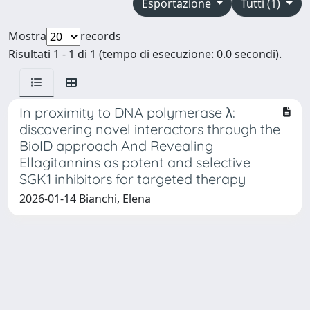
Esportazione
Tutti (1)
Mostra
records
Risultati 1 - 1 di 1 (tempo di esecuzione: 0.0 secondi).
In proximity to DNA polymerase λ:
discovering novel interactors through the
BioID approach And Revealing
Ellagitannins as potent and selective
SGK1 inhibitors for targeted therapy
2026-01-14 Bianchi, Elena