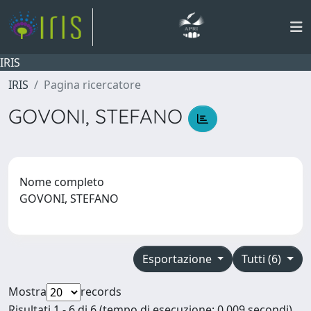
IRIS
IRIS
Pagina ricercatore
GOVONI, STEFANO
Nome completo
GOVONI, STEFANO
Esportazione
Tutti (6)
Mostra
records
Risultati 1 - 6 di 6 (tempo di esecuzione: 0.009 secondi).