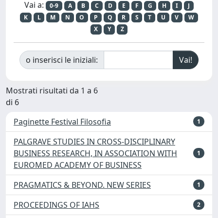
Vai a:
0-9
A
B
C
D
E
F
G
H
I
J
K
L
M
N
O
P
Q
R
S
T
U
V
W
X
Y
Z
o inserisci le iniziali:
Mostrati risultati da 1 a 6
di 6
Paginette Festival Filosofia
1
PALGRAVE STUDIES IN CROSS-DISCIPLINARY
BUSINESS RESEARCH, IN ASSOCIATION WITH
1
EUROMED ACADEMY OF BUSINESS
PRAGMATICS & BEYOND. NEW SERIES
1
PROCEEDINGS OF IAHS
2