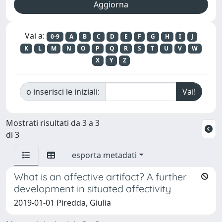
Vai a:
0-9
A
B
C
D
E
F
G
H
I
J
K
L
M
N
O
P
Q
R
S
T
U
V
W
X
Y
Z
o inserisci le iniziali:
Mostrati risultati da 3 a 3
di 3
esporta metadati
What is an affective artifact? A further
development in situated affectivity
2019-01-01 Piredda, Giulia