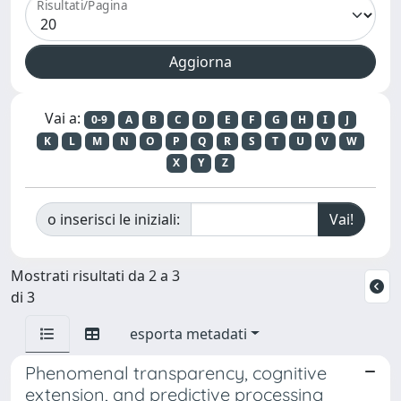
Risultati/Pagina
Vai a:
0-9
A
B
C
D
E
F
G
H
I
J
K
L
M
N
O
P
Q
R
S
T
U
V
W
X
Y
Z
o inserisci le iniziali:
Mostrati risultati da 2 a 3
di 3
esporta metadati
Phenomenal transparency, cognitive
extension, and predictive processing