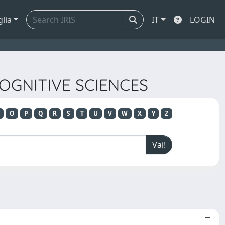
glia
IT
LOGIN
COGNITIVE SCIENCES
O
P
Q
R
S
T
U
V
W
X
Y
Z