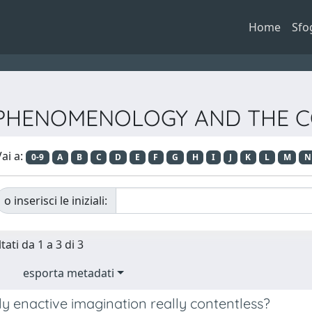
Home
Sfo
ta PHENOMENOLOGY AND THE 
ai a:
0-9
A
B
C
D
E
F
G
H
I
J
K
L
M
N
o inserisci le iniziali:
tati da 1 a 3 di 3
esporta metadati
lly enactive imagination really contentless?