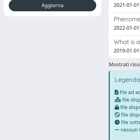
2021-01-01
Phenomen
2022-01-01
What is a
2019-01-01 
Mostrati risul
Legenda
file ad 
file dis
file disp
file disp
file sot
nessun f