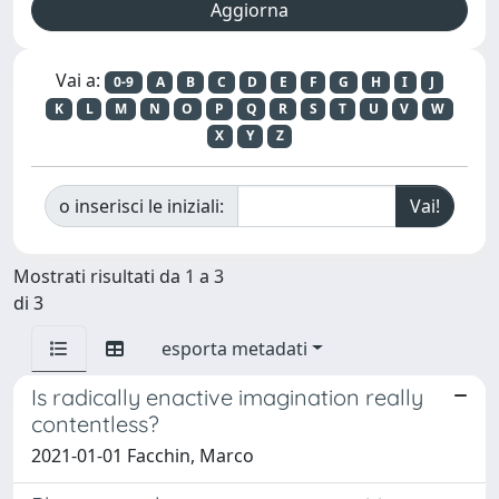
Vai a:
0-9
A
B
C
D
E
F
G
H
I
J
K
L
M
N
O
P
Q
R
S
T
U
V
W
X
Y
Z
o inserisci le iniziali:
Mostrati risultati da 1 a 3
di 3
esporta metadati
Is radically enactive imagination really
contentless?
2021-01-01 Facchin, Marco