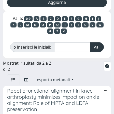
Vai a:
0-9
A
B
C
D
E
F
G
H
I
J
K
L
M
N
O
P
Q
R
S
T
U
V
W
X
Y
Z
o inserisci le iniziali:
Mostrati risultati da 2 a 2
di 2
esporta metadati
Robotic functional alignment in knee
arthroplasty minimizes impact on ankle
alignment: Role of MPTA and LDFA
preservation