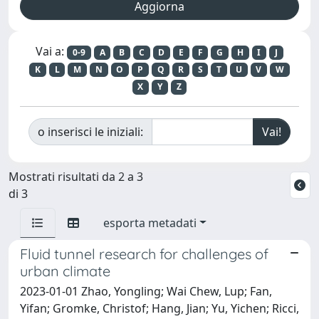
Vai a:
0-9
A
B
C
D
E
F
G
H
I
J
K
L
M
N
O
P
Q
R
S
T
U
V
W
X
Y
Z
o inserisci le iniziali:
Mostrati risultati da 2 a 3
di 3
esporta metadati
Fluid tunnel research for challenges of
urban climate
2023-01-01 Zhao, Yongling; Wai Chew, Lup; Fan,
Yifan; Gromke, Christof; Hang, Jian; Yu, Yichen; Ricci,