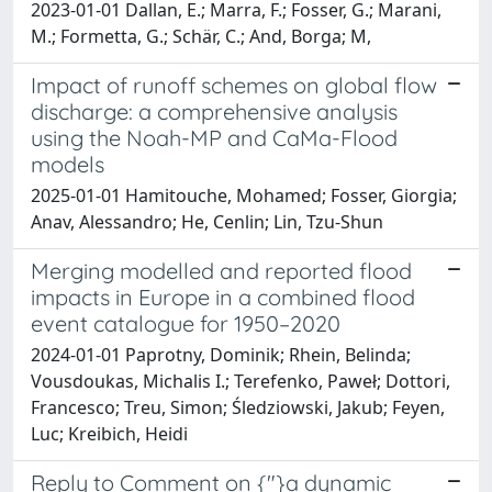
2023-01-01 Dallan, E.; Marra, F.; Fosser, G.; Marani,
M.; Formetta, G.; Schär, C.; And, Borga; M,
Impact of runoff schemes on global flow
discharge: a comprehensive analysis
using the Noah-MP and CaMa-Flood
models
2025-01-01 Hamitouche, Mohamed; Fosser, Giorgia;
Anav, Alessandro; He, Cenlin; Lin, Tzu-Shun
Merging modelled and reported flood
impacts in Europe in a combined flood
event catalogue for 1950–2020
2024-01-01 Paprotny, Dominik; Rhein, Belinda;
Vousdoukas, Michalis I.; Terefenko, Paweł; Dottori,
Francesco; Treu, Simon; Śledziowski, Jakub; Feyen,
Luc; Kreibich, Heidi
Reply to Comment on {"}a dynamic