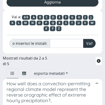
Vai a:
0-9
A
B
C
D
E
F
G
H
I
J
K
L
M
N
O
P
Q
R
S
T
U
V
W
X
Y
Z
o inserisci le iniziali:
Mostrati risultati da 2 a 5
di 5
esporta metadati
How well does a convection-permitting
regional climate model represent the
reverse orographic effect of extreme
hourly precipitation?,