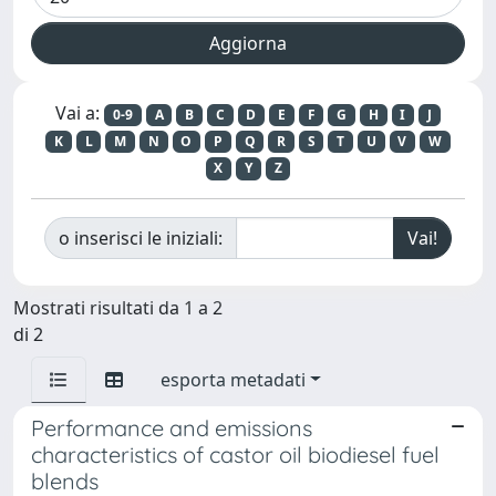
Vai a:
0-9
A
B
C
D
E
F
G
H
I
J
K
L
M
N
O
P
Q
R
S
T
U
V
W
X
Y
Z
o inserisci le iniziali:
Mostrati risultati da 1 a 2
di 2
esporta metadati
Performance and emissions
characteristics of castor oil biodiesel fuel
blends