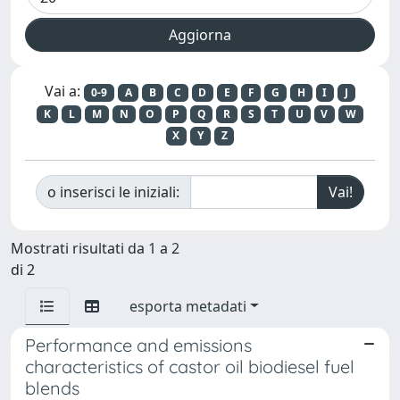
Vai a:
0-9
A
B
C
D
E
F
G
H
I
J
K
L
M
N
O
P
Q
R
S
T
U
V
W
X
Y
Z
o inserisci le iniziali:
Mostrati risultati da 1 a 2
di 2
esporta metadati
Performance and emissions
characteristics of castor oil biodiesel fuel
blends