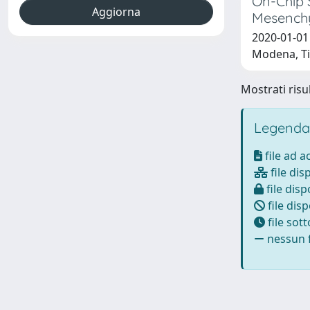
On-Chip 
Mesenchy
2020-01-01 
Modena, Tiz
Mostrati risul
Legenda
file ad 
file dis
file disp
file disp
file sot
nessun f