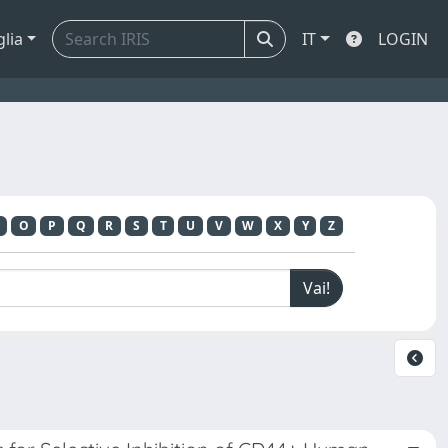
glia
IT
LOGIN
O
P
Q
R
S
T
U
V
W
X
Y
Z