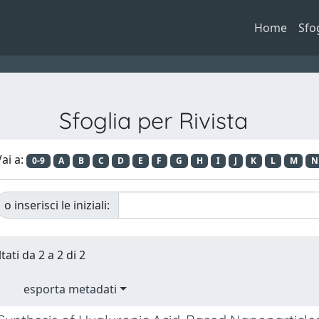
Home
Sfo
Sfoglia per Rivista
ai a:
0-9
A
B
C
D
E
F
G
H
I
J
K
L
M
N
o inserisci le iniziali:
tati da 2 a 2 di 2
esporta metadati