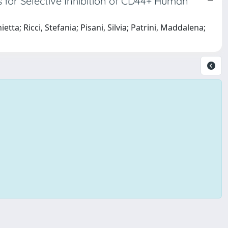
 for Selective Inhibition of CD44+ Human
tta; Ricci, Stefania; Pisani, Silvia; Patrini, Maddalena;