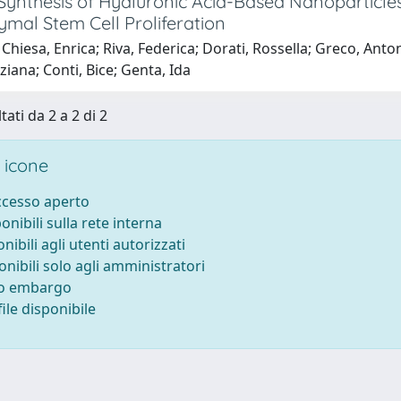
Synthesis of Hyaluronic Acid-Based Nanoparticles
mal Stem Cell Proliferation
Chiesa, Enrica; Riva, Federica; Dorati, Rossella; Greco, Antonie
iana; Conti, Bice; Genta, Ida
tati da 2 a 2 di 2
 icone
accesso aperto
ponibili sulla rete interna
onibili agli utenti autorizzati
onibili solo agli amministratori
to embargo
ile disponibile