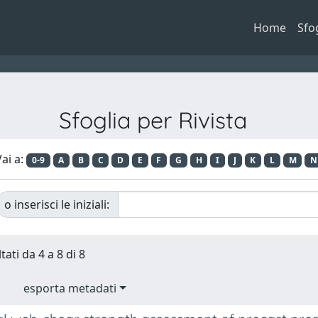
Home
Sfo
Sfoglia per Rivista
ai a:
0-9
A
B
C
D
E
F
G
H
I
J
K
L
M
N
o inserisci le iniziali:
tati da 4 a 8 di 8
esporta metadati