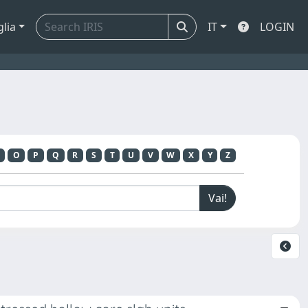
glia
IT
LOGIN
O
P
Q
R
S
T
U
V
W
X
Y
Z