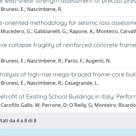
l web-shear strength assessment of precast prest
Brunesi, E.; Nascimbene, R.
e-oriented methodology for seismic loss assessme
Mucedero, G.; Gabbianelli, G.; Rapone, A.; Monteiro, Carval
ve collapse fragility of reinforced concrete fra
Brunesi, E.; Nascimbene, R.; Parisi, F.; Augenti, N.
analysis of high-rise mega-braced frame-core bui
Brunesi, E.; Nascimbene, R.; Casagrande, L.
etrofit of Existing School Buildings in Italy: Per
Carofilis Gallo, W; Perrone, D; O'Reilly, G; Monteiro, Ricardo; 
tati da 4 a 8 di 8