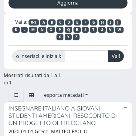
Vai a:
0-9
A
B
C
D
E
F
G
H
I
J
K
L
M
N
O
P
Q
R
S
T
U
V
W
X
Y
Z
o inserisci le iniziali:
Mostrati risultati da 1 a 1
di 1
esporta metadati
INSEGNARE ITALIANO A GIOVANI
STUDENTI AMERICANI: RESOCONTO DI
UN PROGETTO OLTREOCEANO
2020-01-01 Greco, MATTEO PAOLO