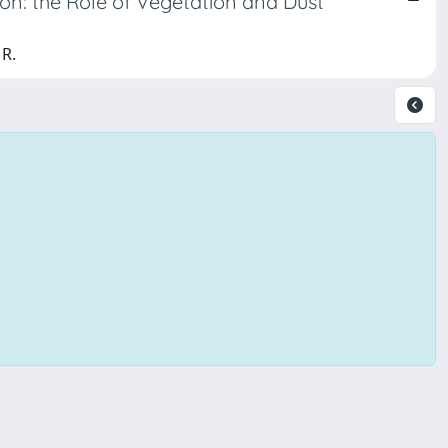
n: the Role of Vegetation and Dust
 R.