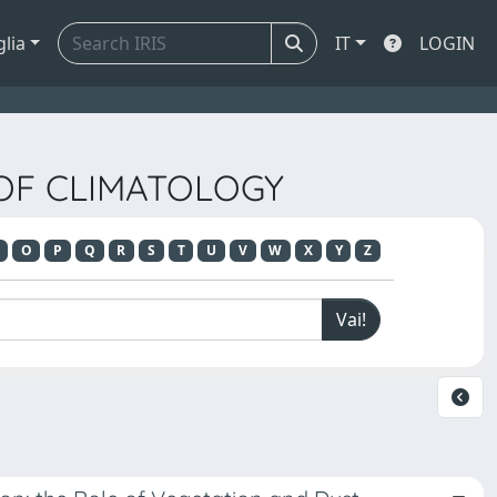
glia
IT
LOGIN
 OF CLIMATOLOGY
O
P
Q
R
S
T
U
V
W
X
Y
Z