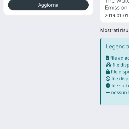
The Wate
Emission
2019-01-01 
Mostrati risul
Legenda
file ad 
file dis
file disp
file disp
file sot
nessun f