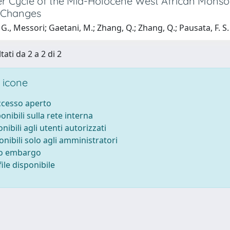
r Cycle of the Mid-Holocene West African Monsoo
 Changes
G., Messori; Gaetani, M.; Zhang, Q.; Zhang, Q.; Pausata, F. S.
tati da 2 a 2 di 2
 icone
accesso aperto
ponibili sulla rete interna
onibili agli utenti autorizzati
onibili solo agli amministratori
to embargo
ile disponibile