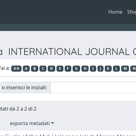
Home
Sfo
vista INTERNATIONAL JOURNAL
ai a:
0-9
A
B
C
D
E
F
G
H
I
J
K
L
M
N
o inserisci le iniziali:
tati da 2 a 2 di 2
esporta metadati