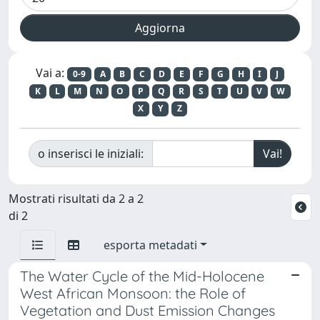
Vai a:
0-9
A
B
C
D
E
F
G
H
I
J
K
L
M
N
O
P
Q
R
S
T
U
V
W
X
Y
Z
o inserisci le iniziali:
Mostrati risultati da 2 a 2
di 2
esporta metadati
The Water Cycle of the Mid-Holocene
West African Monsoon: the Role of
Vegetation and Dust Emission Changes