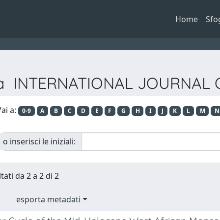
Home
Sfo
vista INTERNATIONAL JOURNAL
ai a:
0-9
A
B
C
D
E
F
G
H
I
J
K
L
M
N
o inserisci le iniziali:
tati da 2 a 2 di 2
esporta metadati