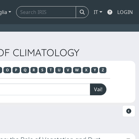
glia
IT
LOGIN
 OF CLIMATOLOGY
O
P
Q
R
S
T
U
V
W
X
Y
Z