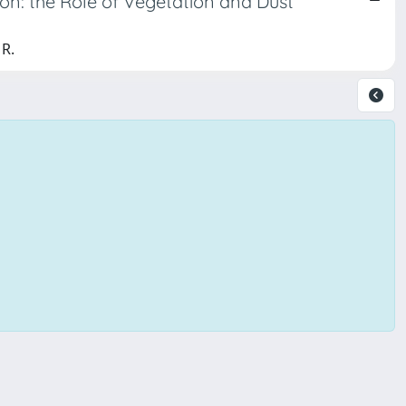
n: the Role of Vegetation and Dust
 R.