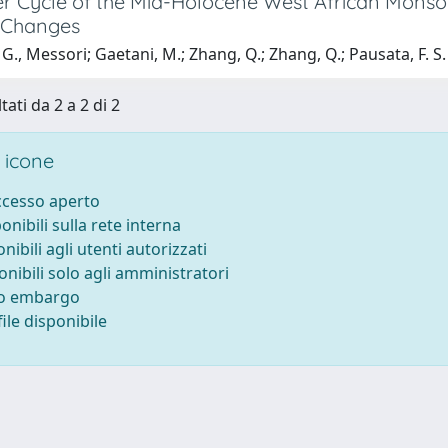
r Cycle of the Mid-Holocene West African Monsoo
 Changes
G., Messori; Gaetani, M.; Zhang, Q.; Zhang, Q.; Pausata, F. S.
tati da 2 a 2 di 2
 icone
accesso aperto
ponibili sulla rete interna
onibili agli utenti autorizzati
onibili solo agli amministratori
to embargo
ile disponibile