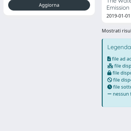
The Wate
Emission
2019-01-01 
Mostrati risul
Legenda
file ad 
file dis
file disp
file disp
file sot
nessun f