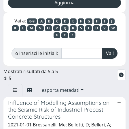
Vai a:
0-9
A
B
C
D
E
F
G
H
I
J
K
L
M
N
O
P
Q
R
S
T
U
V
W
X
Y
Z
o inserisci le iniziali:
Mostrati risultati da 5 a 5
di 5
esporta metadati
Influence of Modelling Assumptions on
the Seismic Risk of Industrial Precast
Concrete Structures
2021-01-01 Bressanelli, Me; Bellotti, D; Belleri, A;