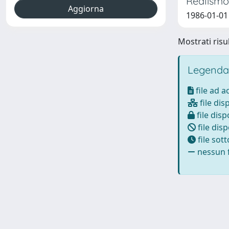
Realismo 
1986-01-01
Mostrati risul
Legenda
file ad 
file dis
file disp
file disp
file sot
nessun f