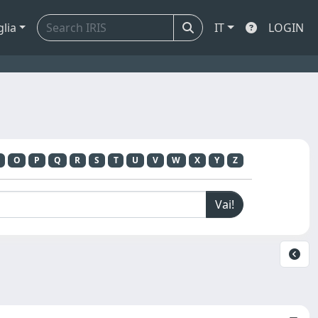
glia
IT
LOGIN
O
P
Q
R
S
T
U
V
W
X
Y
Z