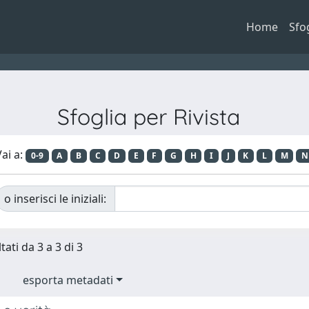
Home
Sfo
Sfoglia per Rivista
ai a:
0-9
A
B
C
D
E
F
G
H
I
J
K
L
M
N
o inserisci le iniziali:
tati da 3 a 3 di 3
esporta metadati