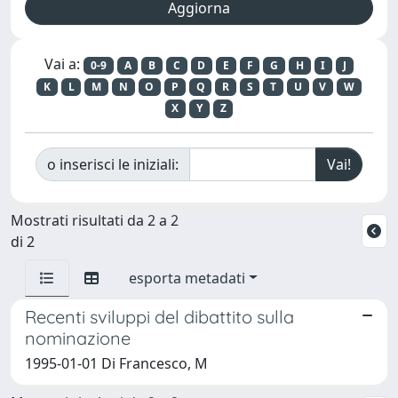
Vai a:
0-9
A
B
C
D
E
F
G
H
I
J
K
L
M
N
O
P
Q
R
S
T
U
V
W
X
Y
Z
o inserisci le iniziali:
Mostrati risultati da 2 a 2
di 2
esporta metadati
Recenti sviluppi del dibattito sulla
nominazione
1995-01-01 Di Francesco, M