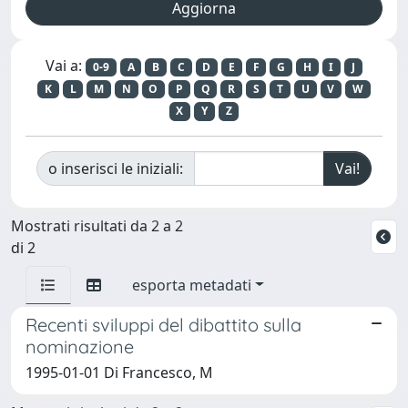
Vai a:
0-9
A
B
C
D
E
F
G
H
I
J
K
L
M
N
O
P
Q
R
S
T
U
V
W
X
Y
Z
o inserisci le iniziali:
Mostrati risultati da 2 a 2
di 2
esporta metadati
Recenti sviluppi del dibattito sulla
nominazione
1995-01-01 Di Francesco, M