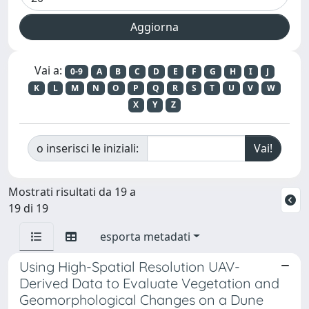
Vai a:
0-9
A
B
C
D
E
F
G
H
I
J
K
L
M
N
O
P
Q
R
S
T
U
V
W
X
Y
Z
o inserisci le iniziali:
Mostrati risultati da 19 a
19 di 19
esporta metadati
Using High-Spatial Resolution UAV-
Derived Data to Evaluate Vegetation and
Geomorphological Changes on a Dune