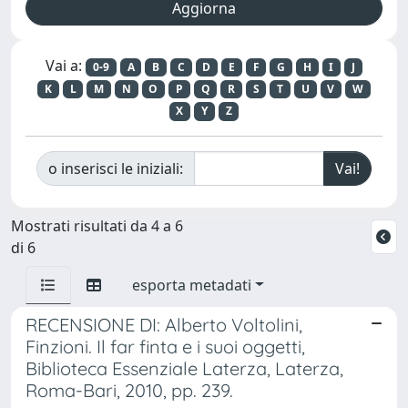
Vai a:
0-9
A
B
C
D
E
F
G
H
I
J
K
L
M
N
O
P
Q
R
S
T
U
V
W
X
Y
Z
o inserisci le iniziali:
Mostrati risultati da 4 a 6
di 6
esporta metadati
RECENSIONE DI: Alberto Voltolini,
Finzioni. Il far finta e i suoi oggetti,
Biblioteca Essenziale Laterza, Laterza,
Roma-Bari, 2010, pp. 239.