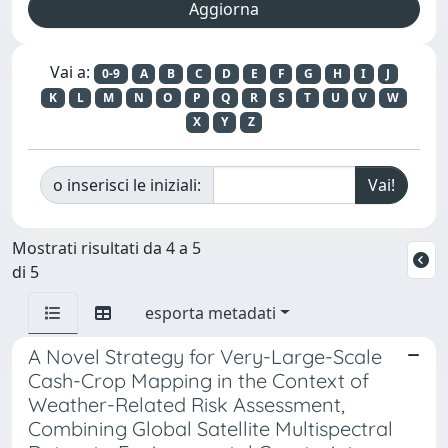
Vai a:
0-9
A
B
C
D
E
F
G
H
I
J
K
L
M
N
O
P
Q
R
S
T
U
V
W
X
Y
Z
o inserisci le iniziali:
Mostrati risultati da 4 a 5
di 5
esporta metadati
A Novel Strategy for Very-Large-Scale
Cash-Crop Mapping in the Context of
Weather-Related Risk Assessment,
Combining Global Satellite Multispectral