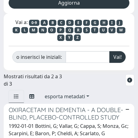
Vai a:
0-9
A
B
C
D
E
F
G
H
I
J
K
L
M
N
O
P
Q
R
S
T
U
V
W
X
Y
Z
o inserisci le iniziali:
Mostrati risultati da 2 a 3
di 3
esporta metadati
OXIRACETAM IN DEMENTIA - A DOUBLE-
BLIND, PLACEBO-CONTROLLED STUDY
1992-01-01 Bottini, G; Vallar, G; Cappa, S; Monza, Gc;
Scarpini, E; Baron, P; Cheldi, A; Scarlato, G