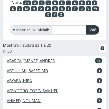
Vai a:
0-9
A
B
C
D
E
F
G
H
I
J
K
L
M
N
O
P
Q
R
S
T
U
V
W
X
Y
Z
o inserisci le iniziali:
Mostrati risultati da 1 a 20
di 30
ABARCA JIMENEZ, ANDRES
12
ABDULLAH, SAEED MD
1
ABYABA, HIBA
1
AFENIFORO, TOSIN SAMUEL
5
AHMED, NOUMAN
7