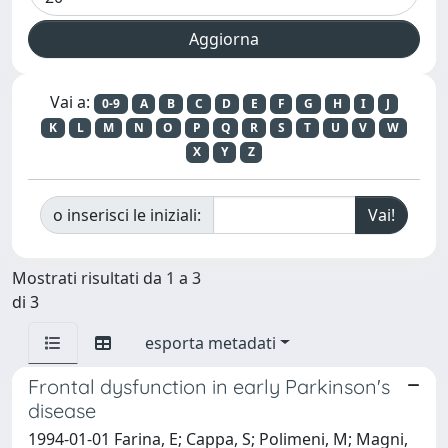
Vai a:
0-9
A
B
C
D
E
F
G
H
I
J
K
L
M
N
O
P
Q
R
S
T
U
V
W
X
Y
Z
o inserisci le iniziali:
Mostrati risultati da 1 a 3
di 3
esporta metadati
Frontal dysfunction in early Parkinson's
disease
1994-01-01 Farina, E; Cappa, S; Polimeni, M; Magni,