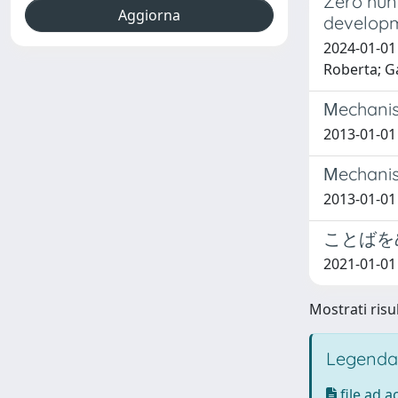
Zero hun
developm
2024-01-01 
Roberta; Ga
Μechanis
2013-01-01 
Μechanis
2013-01-01 
ことばを
2021-01-0
Mostrati risul
Legenda
file ad 