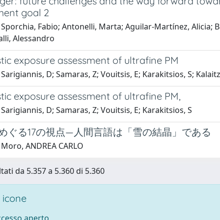
ger: future challenges and the way forward towa
ent goal 2
Sporchia, Fabio; Antonelli, Marta; Aguilar-Martínez, Alicia; B
lli, Alessandro
tic exposure assessment of ultrafine PM
Sarigiannis, D; Samaras, Z; Vouitsis, E; Karakitsios, S; Kalaitz
tic exposure assessment of ultrafine PM,
Sarigiannis, D; Samaras, Z; Vouitsis, E; Karakitsios, S
めぐる17の視点—人間言語は「雪の結晶」である
1 Moro, ANDREA CARLO
tati da 5.357 a 5.360 di 5.360
 icone
accesso aperto