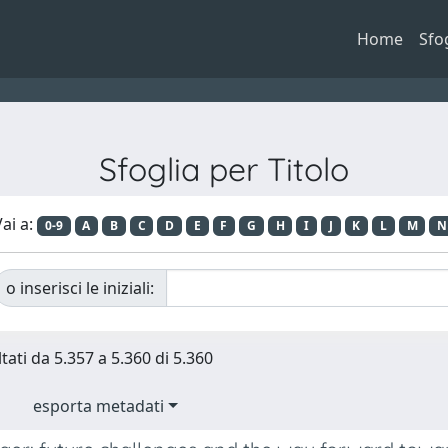
Home
Sfo
Sfoglia per Titolo
ai a:
0-9
A
B
C
D
E
F
G
H
I
J
K
L
M
N
o inserisci le iniziali:
tati da 5.357 a 5.360 di 5.360
esporta metadati