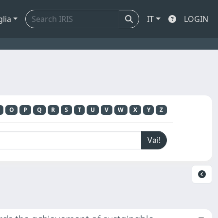
glia
IT
LOGIN
O
P
Q
R
S
T
U
V
W
X
Y
Z