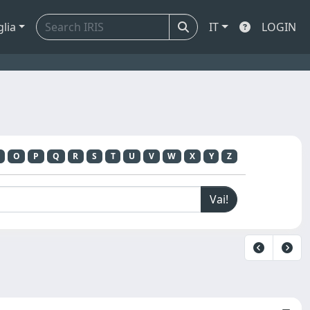
glia
IT
LOGIN
O
P
Q
R
S
T
U
V
W
X
Y
Z