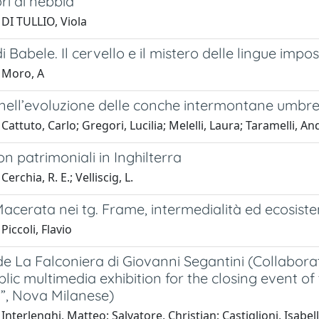
ori di nebbia
DI TULLIO, Viola
 di Babele. Il cervello e il mistero delle lingue impo
 Moro, A
 nell’evoluzione delle conche intermontane umbre
Cattuto, Carlo; Gregori, Lucilia; Melelli, Laura; Taramelli, An
on patrimoniali in Inghilterra
erchia, R. E.; Velliscig, L.
i Macerata nei tg. Frame, intermedialità ed ecosis
Piccoli, Flavio
 de La Falconiera di Giovanni Segantini (Collaborat
blic multimedia exhibition for the closing event of
i”, Nova Milanese)
Interlenghi, Matteo; Salvatore, Christian; Castiglioni, Isabel