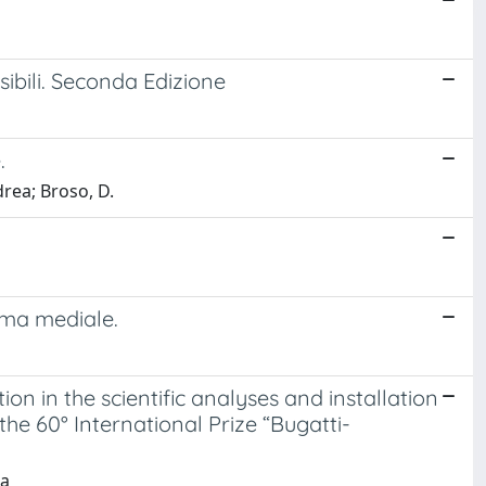
ssibili. Seconda Edizione
.
drea; Broso, D.
tema mediale.
ion in the scientific analyses and installation
 the 60° International Prize “Bugatti-
la