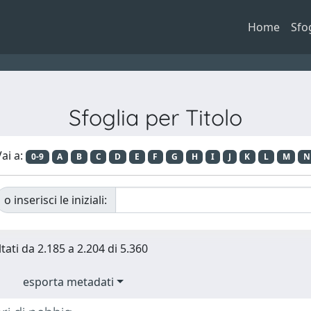
Home
Sfo
Sfoglia per Titolo
ai a:
0-9
A
B
C
D
E
F
G
H
I
J
K
L
M
N
o inserisci le iniziali:
tati da 2.185 a 2.204 di 5.360
esporta metadati