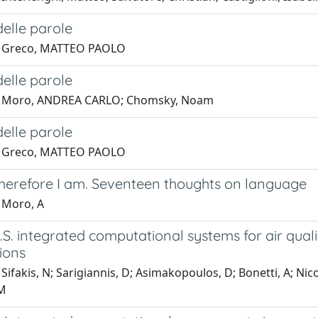
 delle parole
1 Greco, MATTEO PAOLO
 delle parole
1 Moro, ANDREA CARLO; Chomsky, Noam
 delle parole
1 Greco, MATTEO PAOLO
 therefore I am. Seventeen thoughts on language
 Moro, A
.O.S. integrated computational systems for air quali
ions
Sifakis, N; Sarigiannis, D; Asimakopoulos, D; Bonetti, A; Nicolo
M