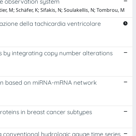
e observation system
er, M; Schäfer, K; Sifakis, N; Soulakellis, N; Tombrou, M
azione della tachicardia ventricolare
rs by integrating copy number alterations
ssion based on miRNA-mRNA network
roteins in breast cancer subtypes
ing conventional hydrologic gauge time series