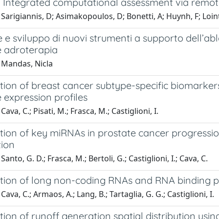
 Integrated computational assessment via remot
Sarigiannis, D; Asimakopoulos, D; Bonetti, A; Huynh, F; Lointi
 e sviluppo di nuovi strumenti a supporto dell’abl
 adroterapia
 Mandas, Nicla
ation of breast cancer subtype-specific biomarke
 expression profiles
ava, C.; Pisati, M.; Frasca, M.; Castiglioni, I.
cation of key miRNAs in prostate cancer progre
tion
anto, G. D.; Frasca, M.; Bertoli, G.; Castiglioni, I.; Cava, C.
cation of long non-coding RNAs and RNA binding p
ava, C.; Armaos, A.; Lang, B.; Tartaglia, G. G.; Castiglioni, I.
ation of runoff generation spatial distribution us