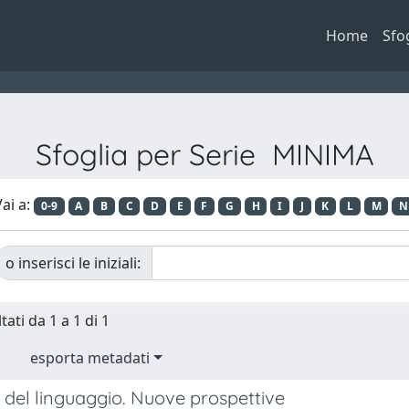
Home
Sfo
Sfoglia per Serie MINIMA
ai a:
0-9
A
B
C
D
E
F
G
H
I
J
K
L
M
N
o inserisci le iniziali:
tati da 1 a 1 di 1
esporta metadati
o del linguaggio. Nuove prospettive