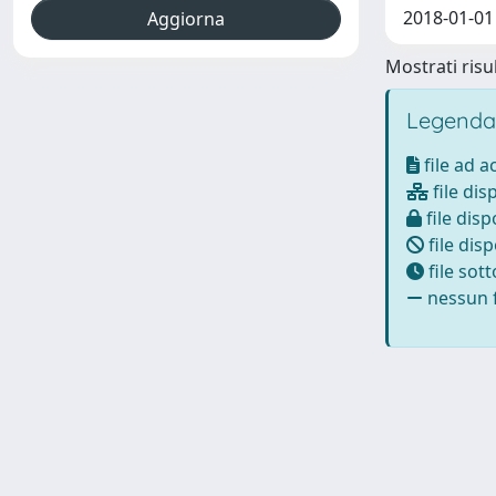
2018-01-0
Mostrati risul
Legenda
file ad 
file dis
file disp
file disp
file sot
nessun f