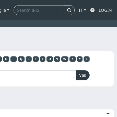
glia
IT
LOGIN
O
P
Q
R
S
T
U
V
W
X
Y
Z