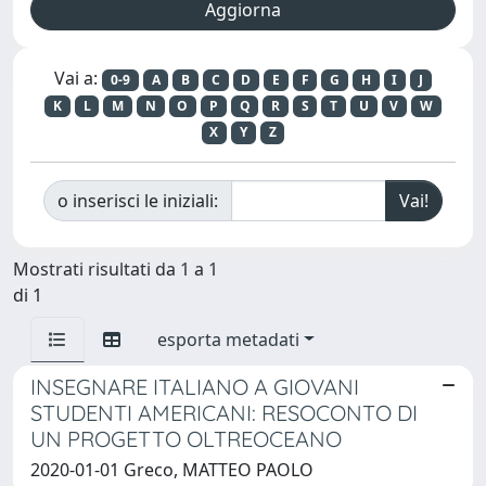
Vai a:
0-9
A
B
C
D
E
F
G
H
I
J
K
L
M
N
O
P
Q
R
S
T
U
V
W
X
Y
Z
o inserisci le iniziali:
Mostrati risultati da 1 a 1
di 1
esporta metadati
INSEGNARE ITALIANO A GIOVANI
STUDENTI AMERICANI: RESOCONTO DI
UN PROGETTO OLTREOCEANO
2020-01-01 Greco, MATTEO PAOLO