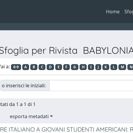
Home
Sfo
Sfoglia per Rivista BABYLONI
ai a:
0-9
A
B
C
D
E
F
G
H
I
J
K
L
M
N
o inserisci le iniziali:
tati da 1 a 1 di 1
esporta metadati
RE ITALIANO A GIOVANI STUDENTI AMERICANI: