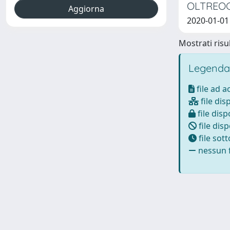
OLTREO
2020-01-0
Mostrati risul
Legenda
file ad 
file dis
file disp
file disp
file sot
nessun f