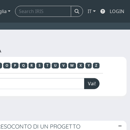
glia
IT
LOGIN
A
O
P
Q
R
S
T
U
V
W
X
Y
Z
 RESOCONTO DI UN PROGETTO