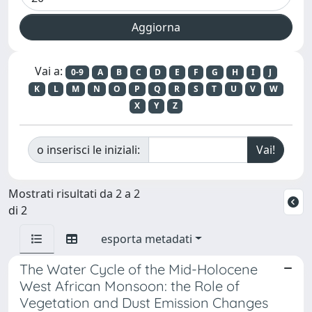
Vai a:
0-9
A
B
C
D
E
F
G
H
I
J
K
L
M
N
O
P
Q
R
S
T
U
V
W
X
Y
Z
o inserisci le iniziali:
Mostrati risultati da 2 a 2
di 2
esporta metadati
The Water Cycle of the Mid-Holocene
West African Monsoon: the Role of
Vegetation and Dust Emission Changes