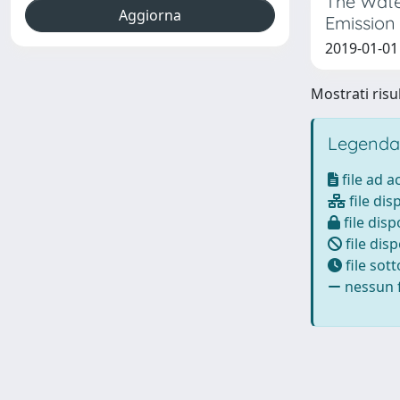
The Wate
Emission
2019-01-01 
Mostrati risul
Legenda
file ad 
file dis
file disp
file disp
file sot
nessun f