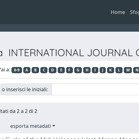
Home
Sfo
vista INTERNATIONAL JOURNAL
ai a:
0-9
A
B
C
D
E
F
G
H
I
J
K
L
M
N
o inserisci le iniziali:
tati da 2 a 2 di 2
esporta metadati