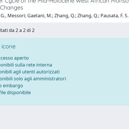
r Cycle of the Mid-Holocene West African Monsoo
 Changes
G., Messori; Gaetani, M.; Zhang, Q.; Zhang, Q.; Pausata, F. S.
tati da 2 a 2 di 2
 icone
accesso aperto
ponibili sulla rete interna
onibili agli utenti autorizzati
onibili solo agli amministratori
to embargo
ile disponibile