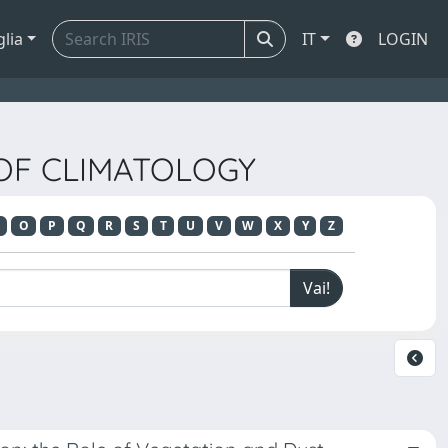
glia
IT
LOGIN
 OF CLIMATOLOGY
O
P
Q
R
S
T
U
V
W
X
Y
Z