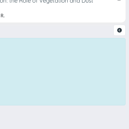
n: the Role of Vegetation and Dust
 R.